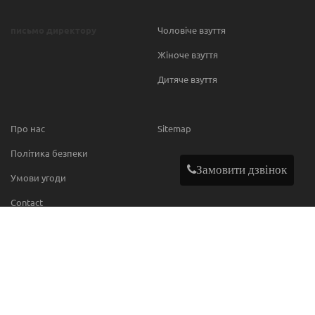
письмо директору
Чоловіче взуття
Жіноче взуття
Дитяче взуття
Про нас
Sitemap
Політика безпеки
Замовити дзвінок
Умови угоди
Contact
МИ В МЕРЕЖІ