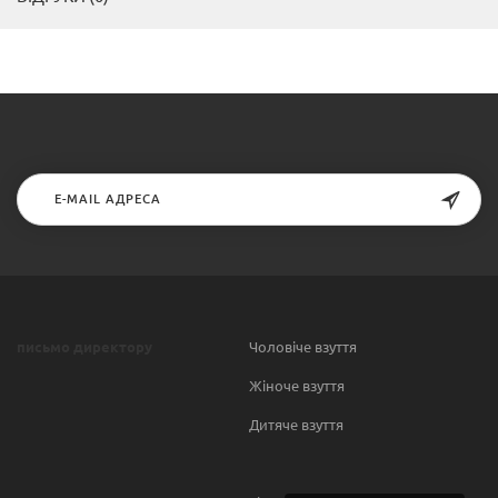
письмо директору
Чоловіче взуття
Жіноче взуття
Дитяче взуття