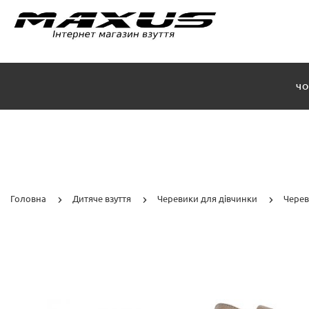
ЧО
Головна
Дитяче взуття
Черевики для дівчинки
Черев