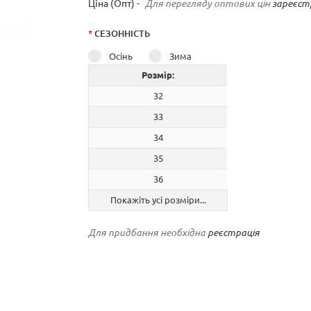
Ціна (Опт) -
Для перегляду оптових цін
зареєст
*
СЕЗОННІСТЬ
Осінь
Зима
Розмір:
32
33
34
35
36
Покажіть усі розміри...
Для придбання необхідна
реєстрація