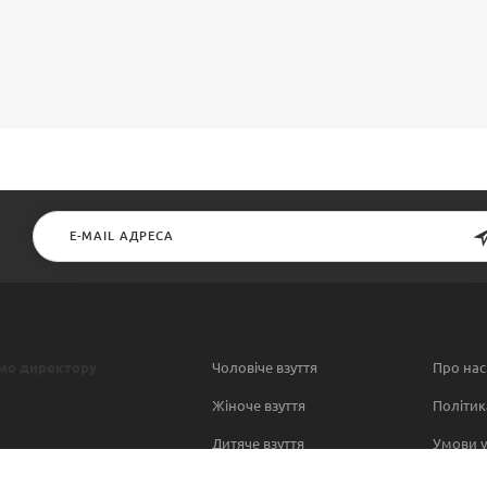
мо директору
Чоловіче взуття
Про нас
Жіноче взуття
Політик
Дитяче взуття
Умови у
Contact