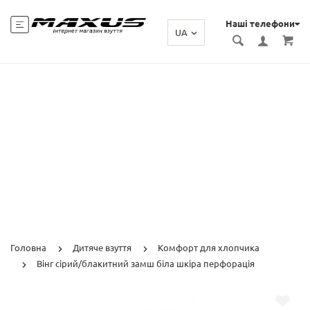
Наші телефони
UA
Головна
Дитяче взуття
Комфорт для хлопчика
Вінг сірий/блакитний замш біла шкіра перфорація