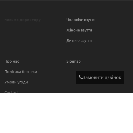
письмо директору
Чоловіче взуття
Жіноче взуття
Дитяче взуття
Про нас
Sitemap
Політика безпеки
Замовити дзвінок
Умови угоди
Contact
МИ В МЕРЕЖІ