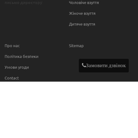
письмо директору
Чоловіче взуття
Жіноче взуття
Дитяче взуття
Про нас
Sitemap
Політика безпеки
Замовити дзвінок
Умови угоди
Contact
МИ В МЕРЕЖІ