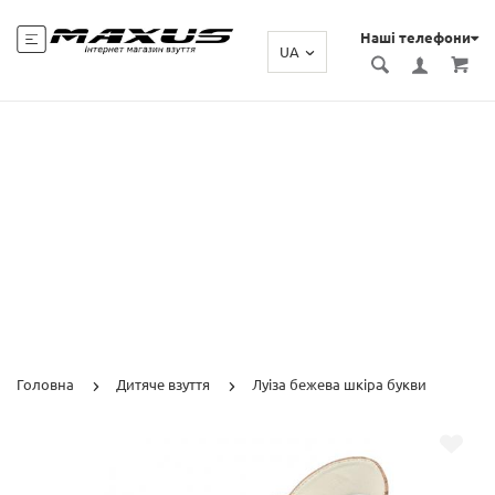
Наші телефони
UA
Головна
Дитяче взуття
Луіза бежева шкіра букви