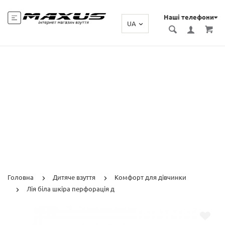
Наші телефони
UA
Головна
Дитяче взуття
Комфорт для дівчинки
Лія біла шкіра перфорація д