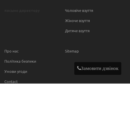
письмо директору
Чоловіче взуття
Жіноче взуття
Дитяче взуття
Про нас
Sitemap
Політика безпеки
Замовити дзвінок
Умови угоди
Contact
МИ В МЕРЕЖІ