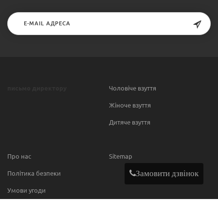
письмо директору
Чоловіче взуття
Жіноче взуття
Дитяче взуття
Про нас
Sitemap
Замовити дзвінок
Політика безпеки
Умови угоди
Contact