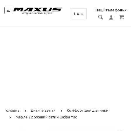
Наші телефони
UA
Головна
Дитяче взуття
Комфорт для дівчинки
Марле 2 рожевий сатин шкіра тис