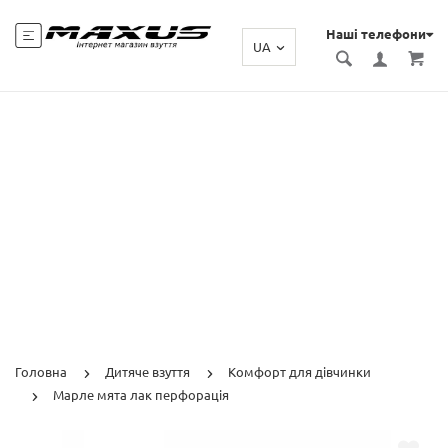
Наші телефони
UA
Головна
Дитяче взуття
Комфорт для дівчинки
Марле мята лак перфорація