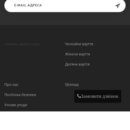
письмо директору
Чоловіче взуття
Жіноче взуття
Дитяче взуття
Про нас
Sitemap
Політика безпеки
Замовити дзвінок
Умови угоди
Contact