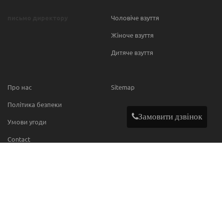
письмо директору
Чоловіче взуття
Жіноче взуття
Дитяче взуття
Про нас
Sitemap
Політика безпеки
Замовити дзвінок
Умови угоди
Contact
МИ В МЕРЕЖІ