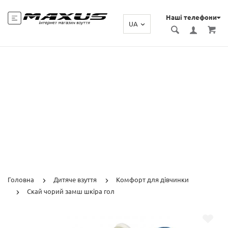
Наші телефони
UA
Головна
Дитяче взуття
Комфорт для дівчинки
Скай чорий замш шкіра гол