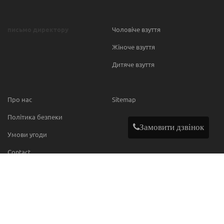
письмо директору
Чоловіче взуття
Жіноче взуття
Дитяче взуття
Про нас
Sitemap
Політика безпеки
Замовити дзвінок
Умови угоди
Contact
МИ В МЕРЕЖІ