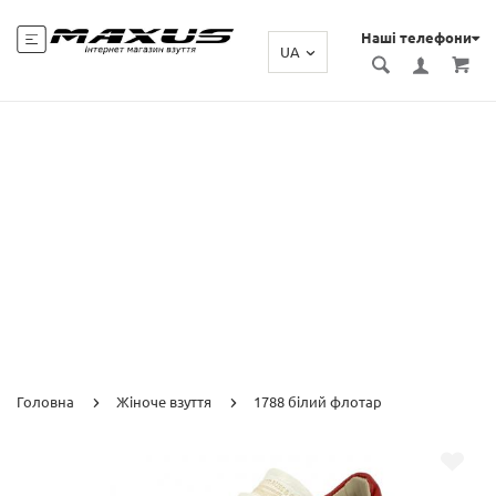
Наші телефони
UA
Головна
Жіноче взуття
1788 білий флотар