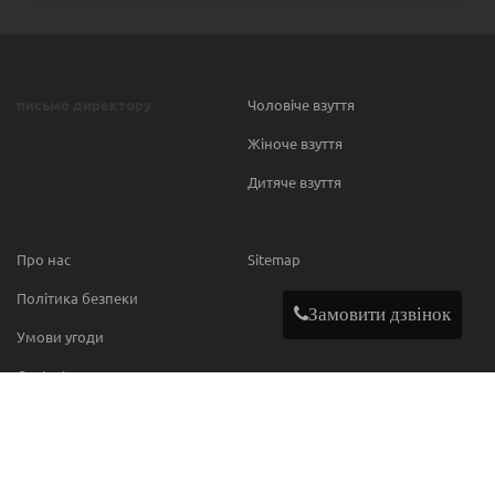
письмо директору
Чоловіче взуття
Жіноче взуття
Дитяче взуття
Про нас
Sitemap
Політика безпеки
Замовити дзвінок
Умови угоди
Contact
МИ В МЕРЕЖІ