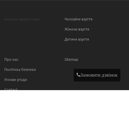
письмо директору
Чоловіче взуття
Жіноче взуття
Дитяче взуття
Про нас
Sitemap
Політика безпеки
Замовити дзвінок
Умови угоди
Contact
МИ В МЕРЕЖІ