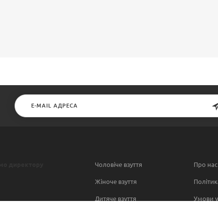
мо директору
Чоловіче взуття
Про нас
Жіноче взуття
Політик
Дитяче взуття
Умови у
Contact