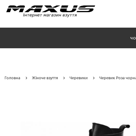
ЧО
Головна
Жіноче взуття
Черевики
Черевик Роза чорн