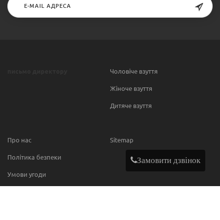
письмо директору
Чоловіче взуття
Жіноче взуття
Дитяче взуття
Про нас
Sitemap
Політика безпеки
Замовити дзвінок
Умови угоди
Contact
МИ В МЕРЕЖІ