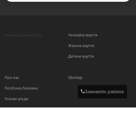
письмо директору
Чоловіче взуття
Жіноче взуття
Дитяче взуття
Про нас
Sitemap
Політика безпеки
Замовити дзвінок
Умови угоди
Contact
МИ В МЕРЕЖІ