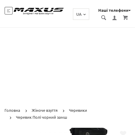
Наші телефони
UA
Головна
Жіноче взуття
Черевики
Черевик Полі чорний замш