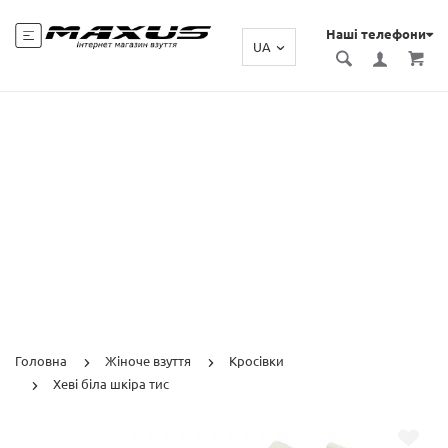
Наші телефони
UA
Головна
Жіноче взуття
Кросівки
Хеві біла шкіра тис