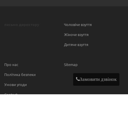
письмо директору
Чоловіче взуття
Жіноче взуття
Дитяче взуття
Про нас
Sitemap
Політика безпеки
Замовити дзвінок
Умови угоди
Contact
МИ В МЕРЕЖІ