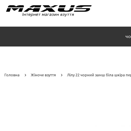
ЧО
Головна
Жіноче взуття
Лілу 22 чорний замш біла шкіра п