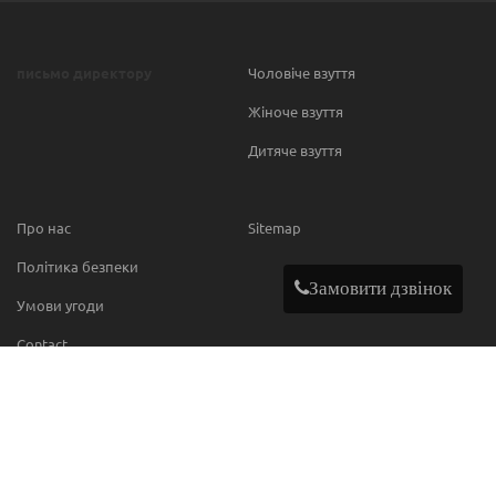
письмо директору
Чоловіче взуття
Жіноче взуття
Дитяче взуття
Про нас
Sitemap
Політика безпеки
Замовити дзвінок
Умови угоди
Contact
МИ В МЕРЕЖІ