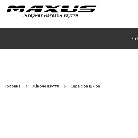
ЧО
Головна
Жіноче взуття
Сара сіра шкіра