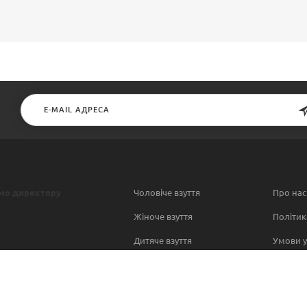
мо директору
Чоловіче взуття
Про нас
Жіноче взуття
Політик
Дитяче взуття
Умови у
Contact