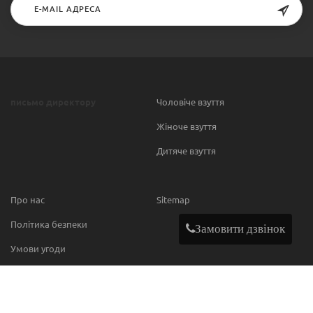
письмо директору
Чоловіче взуття
Жіноче взуття
Дитяче взуття
Про нас
Sitemap
Політика безпеки
Замовити дзвінок
Умови угоди
Contact
МИ В МЕРЕЖІ