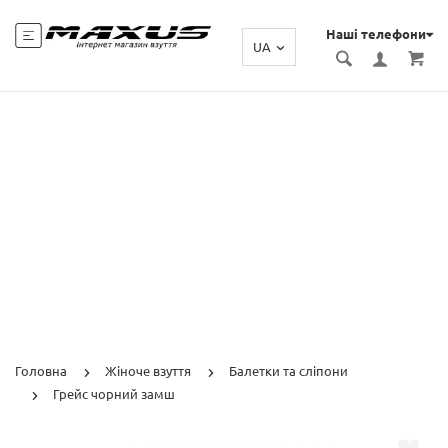
Наші телефони
UA
Головна
Жіноче взуття
Балетки та сліпони
Грейс чорний замш