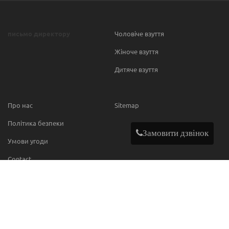
письмо директору
Чоловіче взуття
Жіноче взуття
Дитяче взуття
Про нас
Sitemap
Політика безпеки
Замовити дзвінок
Умови угоди
Contact
МИ В МЕРЕЖІ