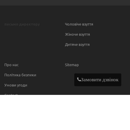
письмо директору
Чоловіче взуття
Жіноче взуття
Дитяче взуття
Про нас
Sitemap
Політика безпеки
Замовити дзвінок
Умови угоди
Contact
МИ В МЕРЕЖІ