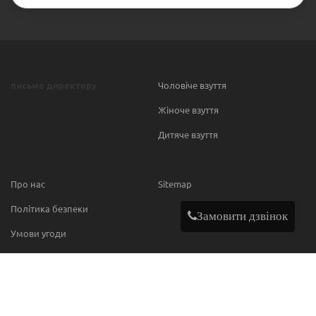
письмо директору
Чоловіче взуття
Жіноче взуття
Дитяче взуття
Про нас
Sitemap
Політика безпеки
Замовити дзвінок
Умови угоди
Contact
МИ В МЕРЕЖІ