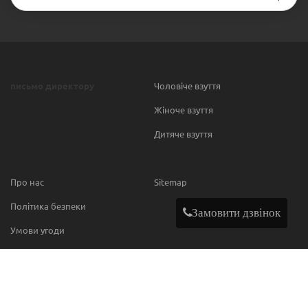
письмо директору
Чоловіче взуття
Жіноче взуття
Дитяче взуття
Про нас
Sitemap
Політика безпеки
Замовити дзвінок
Умови угоди
Contact
МИ В МЕРЕЖІ