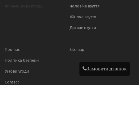
письмо директору
Чоловіче взуття
Жіноче взуття
Дитяче взуття
Про нас
Sitemap
Політика безпеки
Замовити дзвінок
Умови угоди
Contact
МИ В МЕРЕЖІ