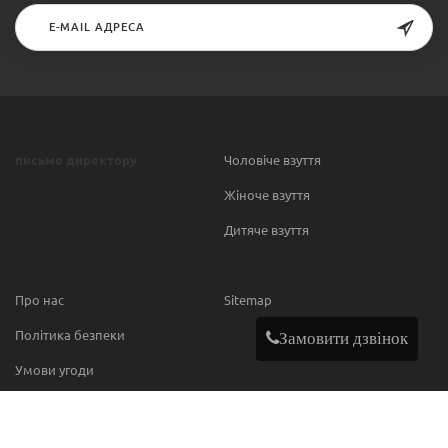
письмо директору
Чоловіче взуття
Жіноче взуття
Дитяче взуття
Про нас
Sitemap
Політика безпеки
Замовити дзвінок
Умови угоди
Contact