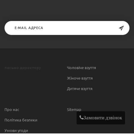
письмо директору
Чоловіче взуття
Жіноче взуття
Дитяче взуття
Про нас
Sitemap
Замовити дзвінок
Політика безпеки
Умови угоди