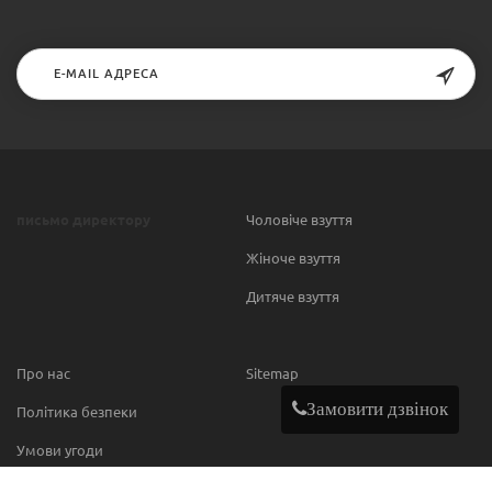
письмо директору
Чоловіче взуття
Жіноче взуття
Дитяче взуття
Про нас
Sitemap
Замовити дзвінок
Політика безпеки
Умови угоди
Contact