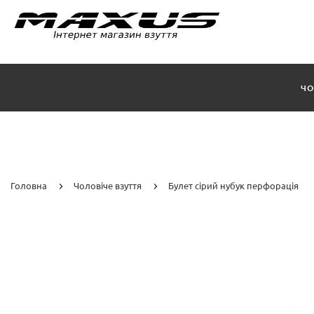
ЧО
Головна
Чоловіче взуття
Булет сірий нубук перфорація