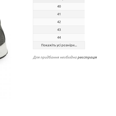
40
41
42
43
44
Покажіть усі розміри...
Для придбання необхідна
реєстрація