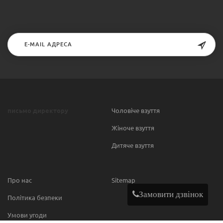
письмо директору
Чоловіче взуття
Жіноче взуття
Дитяче взуття
Про нас
Sitemap
Замовити дзвінок
Політика безпеки
Умови угоди