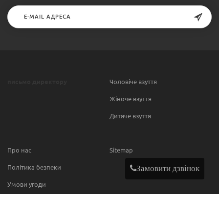
письмо директору
Чоловіче взуття
Жіноче взуття
Дитяче взуття
Про нас
Sitemap
Політика безпеки
Замовити дзвінок
Умови угоди
Contact