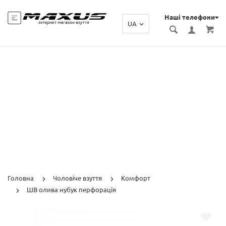
Наші телефони
UA
Головна
Чоловіче взуття
Комфорт
ШВ олива нубук перфорація