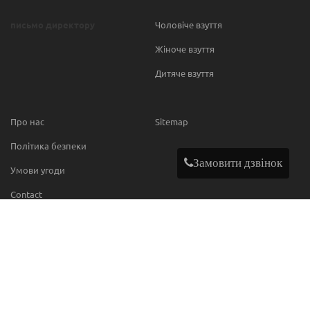
письмо директору
Чоловіче взуття
Жіноче взуття
Дитяче взуття
Про нас
Sitemap
Політика безпеки
Замовити дзвінок
Умови угоди
Contact
МИ В МЕРЕЖІ