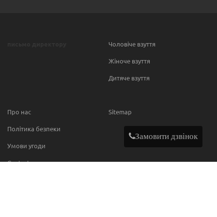
письмо директору
Чоловіче взуття
Жіноче взуття
Дитяче взуття
Про нас
Sitemap
Політика безпеки
Замовити дзвінок
Умови угоди
Contact
МИ В МЕРЕЖІ