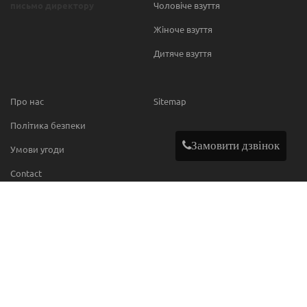
письмо директору
Чоловіче взуття
Жіноче взуття
Дитяче взуття
Про нас
Sitemap
Політика безпеки
Замовити дзвінок
Умови угоди
Contact
МИ В МЕРЕЖІ