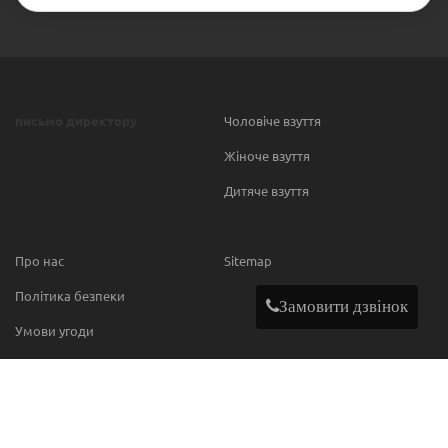
письмо директору
Чоловіче взуття
Жіноче взуття
Дитяче взуття
Про нас
Sitemap
Політика безпеки
Замовити дзвінок
Умови угоди
Contact
МИ В МЕРЕЖІ