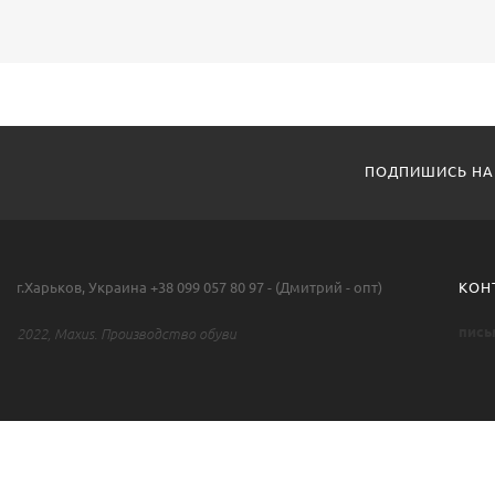
ПОДПИШИСЬ НА
г.Харьков, Украина +38 099 057 80 97 - (Дмитрий - опт)
КОН
пись
2022, Maxus. Производство обуви