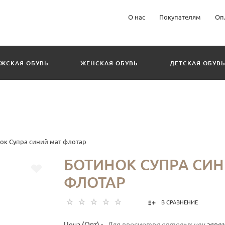
О нас
Покупателям
Оп
ЖСКАЯ ОБУВЬ
ЖЕНСКАЯ ОБУВЬ
ДЕТСКАЯ ОБУВ
ок Супра синий мат флотар
БОТИНОК СУПРА СИН
ФЛОТАР
В СРАВНЕНИЕ
Цена (Опт) -
Для просмотра оптовых цен
заре