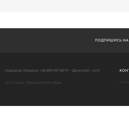
ПОДПИШИСЬ НА
г.Харьков, Украина +38 099 057 80 97 - (Дмитрий - опт)
КОН
пись
2022, Maxus. Производство обуви