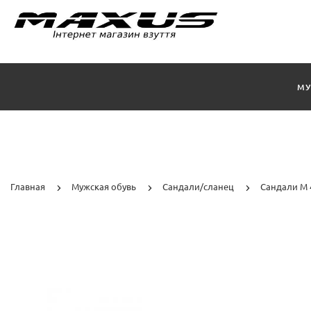
МУ
Главная
Мужская обувь
Сандали/cланец
Сандали М 